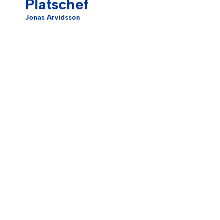
Platschef
Jonas Arvidsson
2026 ⓒ TA Byggproduktion AB
Skapad av
Vium