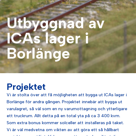
Utbyggnad av
ICAs lager i
Borlänge
Projektet
Vi
ä
r
st
olt
a
ö
ver
att
f
å
m
ö
j
lig
he
ten
att
by
gg
a
ut
IC
As
l
ager
i
Bor
l
ä
n
ge
f
ör
and
ra
g
å
ng
en
.
Pro
j
ek
t
et
in
ne
b
ä
r
att
by
gg
a
ut
var
ul
ag
ret
,
s
å
v
ä
l
som
en
n
y
var
um
ott
ag
ning
o
ch
y
t
ter
lig
are
e
tt
truck
rum
.
All
t
det
ta
p
å
en
total
y
ta
p
å
ca
3
400
k
vm
.
Som
extra
bonus
k
om
mer
sol
cell
er
att
installer
as
p
å
t
ak
et
.
Vi
ä
r
v
ä
l
med
vet
na
om
v
ik
ten
av
att
g
ö
ra
e
tt
s
å
h
å
ll
bart