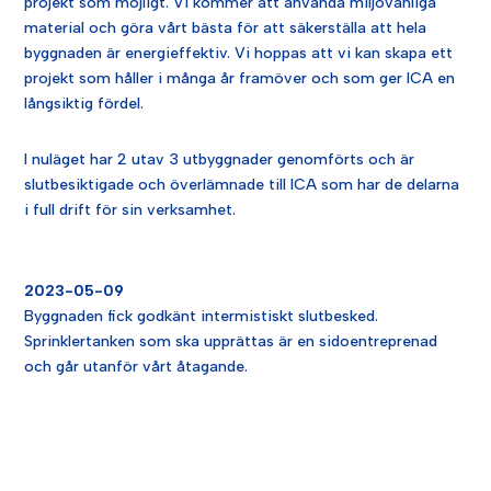
pro
j
ek
t
som
m
ö
j
lig
t
.
Vi
k
om
mer
att
an
v
ä
nda
mil
j
ö
v
ä
n
liga
material
o
ch
g
ö
ra
v
å
rt
b
ä
sta
f
ör
att
s
ä
ker
st
ä
lla
att
hel
a
by
gg
n
aden
ä
r
energ
ie
ff
ek
t
iv
.
Vi
ho
pp
as
att
vi
kan
sk
apa
e
tt
pro
j
ek
t
som
h
å
ller
i
m
å
ng
a
å
r
fram
ö
ver
o
ch
som
ger
I
CA
en
l
å
ng
s
ik
t
ig
f
ö
rd
el
.
I nuläget har 2 utav 3 utbyggnader genomförts och är
slutbesiktigade och överlämnade till ICA som har de delarna
i full drift för sin verksamhet.
2023-05-09
Byggnaden fick godkänt intermistiskt slutbesked.
Sprinklertanken som ska upprättas är en sidoentreprenad
och går utanför vårt åtagande.