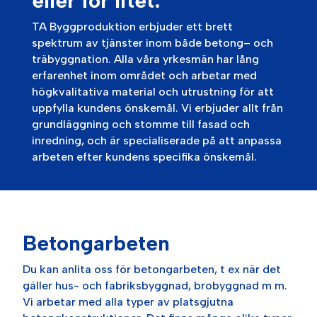
eller för litet.
TA Byggproduktion
er
b
jud
er
e
tt
bre
tt
spe
k
tr
um
av
t
j
ä
n
ster
in
om
b
å
de
bet
ong
–
o
ch
tr
ä
by
gg
nation
.
All
a
v
å
ra
yr
kes
m
ä
n
har
l
å
ng
er
f
aren
het
in
om
om
r
å
det
o
ch
ar
bet
ar
med
h
ö
g
k
val
it
at
iva
material
o
ch
ut
rust
ning
f
ör
att
u
pp
fy
lla
k
und
ens
ö
ns
ke
m
å
l
.
Vi
er
b
jud
er
all
t
fr
å
n
gru
nd
l
ä
gg
ning
o
ch
st
om
me
till
f
as
ad
o
ch
in
red
ning
,
o
ch
ä
r
special
iser
ade
p
å
att
an
pass
a
ar
bet
en
e
fter
k
und
ens
spec
if
ika
ö
ns
ke
m
å
l
.
Betongarbeten
Du kan anlita oss för betongarbeten, t ex när det
gäller hus- och fabriksbyggnad, brobyggnad m m.
Vi arbetar med alla typer av platsgjutna