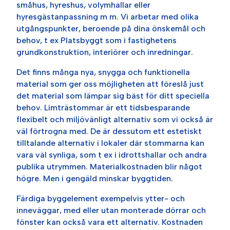
småhus, hyreshus, volymhallar eller
hyresgästanpassning m m. Vi arbetar med olika
utgångspunkter, beroende på dina önskemål och
behov, t ex Platsbyggt som i fastighetens
grundkonstruktion, interiörer och inredningar.
Det finns många nya, snygga och funktionella
material som ger oss möjligheten att föreslå just
det material som lämpar sig bäst för ditt speciella
behov. Limträstommar är ett tidsbesparande
flexibelt och miljövänligt alternativ som vi också är
väl förtrogna med. De är dessutom ett estetiskt
tilltalande alternativ i lokaler där stommarna kan
vara väl synliga, som t ex i idrottshallar och andra
publika utrymmen. Materialkostnaden blir något
högre. Men i gengäld minskar byggtiden.
​Färdiga byggelement exempelvis ytter- och
inneväggar, med eller utan monterade dörrar och
fönster kan också vara ett alternativ. Kostnaden