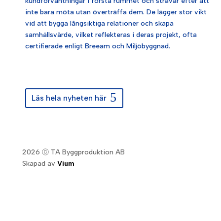
kundförväntningar i första rummet och strävar efter att
inte bara möta utan överträffa dem. De lägger stor vikt
vid att bygga långsiktiga relationer och skapa
samhällsvärde, vilket reflekteras i deras projekt, ofta
certifierade enligt Breeam och Miljöbyggnad.
Läs hela nyheten här
2026 ⓒ TA Byggproduktion AB
Skapad av
Vium