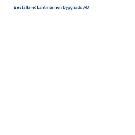
Beställare
: Lantmännen Byggnads AB
Storlek
: 12 500 m2
Projektledare
Alexander Kovalonok
E-post:
alexander.kovalonok@tabyggproduktion.se
Telefon:
070 260 65 08
Platschef
Ronnie Gyllestrand
E-post:
ronnie@tabyggproduktion.se
Telefon:
070-518 48 30